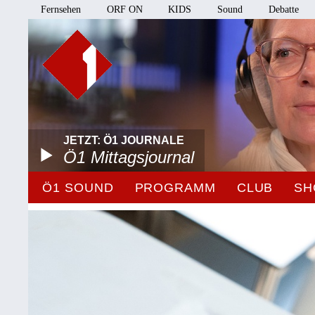
Fernsehen
ORF ON
KIDS
Sound
Debatte
JETZT: Ö1 JOURNALE
Ö1 Mittagsjournal
Ö1 SOUND
PROGRAMM
CLUB
SH