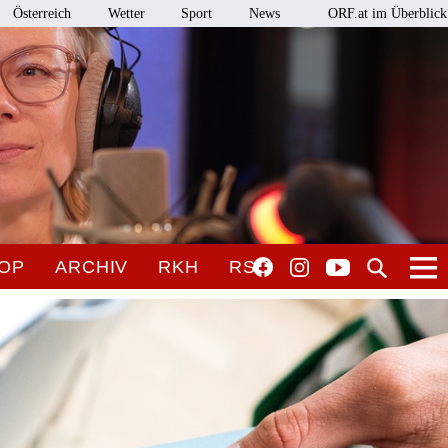
Österreich
Wetter
Sport
News
ORF.at im Überblick
OP
ARCHIV
RKH
RSO