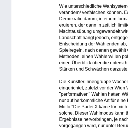
Wie unterschiedliche Wahlsysteme
verändern/ verfälschen können. Es
Demokratie darum, in einem forma
eruieren, der dann in zeitlich limi
Machtausübung umgewandelt wird.
Landschaft hängt jedoch, entgege
Entscheidung der Wählenden ab, 
Spielregeln, nach denen gewählt 
Methoden, einen Wählerwillen pol
einen Überblick über die untersch
Stärken und Schwächen darzustel
Die Künstler:innengruppe Woche
eingerichtet, zuletzt vor der Wien
"performativen" Wahlen hatten Wä
nur auf herkömmliche Art für eine
Motto "Die Partei X käme für mich
solche. Dieser Wahlmodus kann th
Ergebnisse hervorbringen, je nac
vorgegangen wird, nur unter Berü