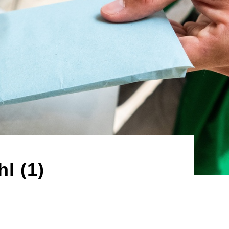
l (1)