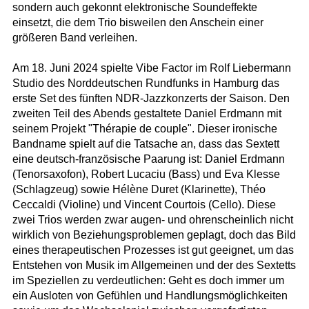
sondern auch gekonnt elektronische Soundeffekte
einsetzt, die dem Trio bisweilen den Anschein einer
größeren Band verleihen.
Am 18. Juni 2024 spielte Vibe Factor im Rolf Liebermann
Studio des Norddeutschen Rundfunks in Hamburg das
erste Set des fünften NDR-Jazzkonzerts der Saison. Den
zweiten Teil des Abends gestaltete Daniel Erdmann mit
seinem Projekt "Thérapie de couple". Dieser ironische
Bandname spielt auf die Tatsache an, dass das Sextett
eine deutsch-französische Paarung ist: Daniel Erdmann
(Tenorsaxofon), Robert Lucaciu (Bass) und Eva Klesse
(Schlagzeug) sowie Hélène Duret (Klarinette), Théo
Ceccaldi (Violine) und Vincent Courtois (Cello). Diese
zwei Trios werden zwar augen- und ohrenscheinlich nicht
wirklich von Beziehungsproblemen geplagt, doch das Bild
eines therapeutischen Prozesses ist gut geeignet, um das
Entstehen von Musik im Allgemeinen und der des Sextetts
im Speziellen zu verdeutlichen: Geht es doch immer um
ein Ausloten von Gefühlen und Handlungsmöglichkeiten