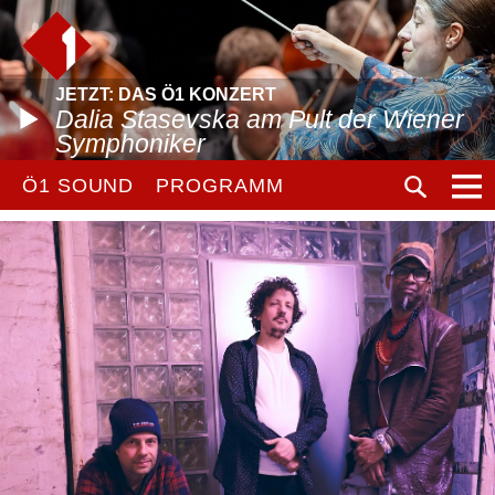
JETZT: DAS Ö1 KONZERT
Dalia Stasevska am Pult der Wiener
Symphoniker
Ö1 SOUND
PROGRAMM