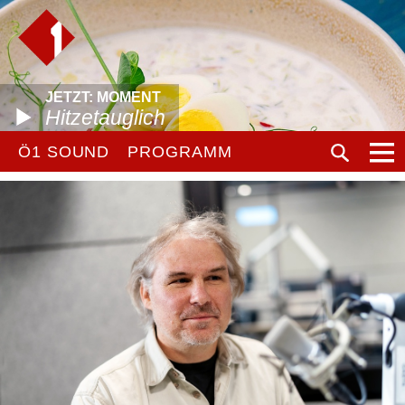
JETZT: MOMENT
Hitzetauglich
Ö1 SOUND
PROGRAMM