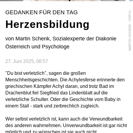
A
R
T
I
N
S
C
H
E
N
K
-
O
R
F
/
R
S
U
L
A
H
U
M
M
E
L
-
B
E
R
G
E
M
R
GEDANKEN FÜR DEN TAG
U
Herzensbildung
von Martin Schenk, Sozialexperte der Diakonie
Österreich und Psychologe
27. Juni 2025, 06:57
"Du bist verletzlich", sagen die großen
Menschheitsgeschichten. Die Achylesferse erinnerte den
griechischen Kämpfer Achyl daran, und trotz Bad im
Drachenblut fiel Siegfried das Lindenblatt auf die
verletzliche Schulter. Oder die Geschichte vom Baby in
einem Stall - stark und zerbrechlich zugleich.
Wer selbst verletzlich ist, kann auch die Verwundbarkeit
des anderen wahrnehmen. Unverwundbarkeit ist gar nicht
möglich und zu wünschen ist sie auch nicht.