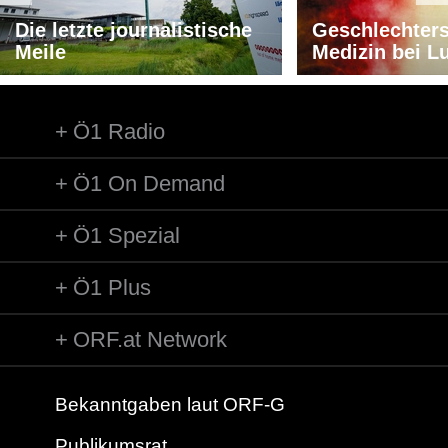
Die letzte journalistische
Geschlechters
Meile
Medizin bei L
Ö1 Radio
Ö1 On Demand
Ö1 Spezial
Ö1 Plus
ORF.at Network
Bekanntgaben laut ORF-G
Publikumsrat