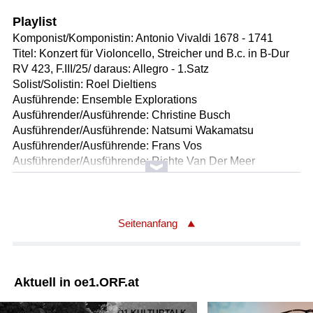
Playlist
Komponist/Komponistin: Antonio Vivaldi 1678 - 1741
Titel: Konzert für Violoncello, Streicher und B.c. in B-Dur
RV 423, F.III/25/ daraus: Allegro - 1.Satz
Solist/Solistin: Roel Dieltiens
Ausführende: Ensemble Explorations
Ausführender/Ausführende: Christine Busch
Ausführender/Ausführende: Natsumi Wakamatsu
Ausführender/Ausführende: Frans Vos
Ausführender/Ausführende: Richte Van Der Meer
Ausführender/Ausführende: Anthony Woodrow
Ausführender/Ausführende: Attilio Cremonesi
Ausführender/Ausführende: Mike Fentross
Länge: 03:44 min
Seitenanfang
Label: harmonia mundi HML 5908235/36 ( 2 CD )
Komponist/Komponistin: Emanuele Barbella 1718-1777
Aktuell in oe1.ORF.at
Titel: Konzert für Mandoline, Streicher und Basso continuo
D-Dur/ daraus 1. Satz: Allegro