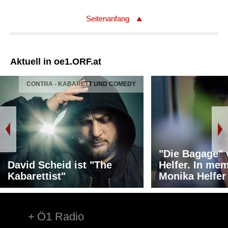
Seitenanfang
Aktuell in oe1.ORF.at
CONTRA - KABARETT UND COMEDY
"Die Bagage"
David Scheid ist "The
Helfer. In me
Kabarettist"
Monika Helfer
Ö1 Radio