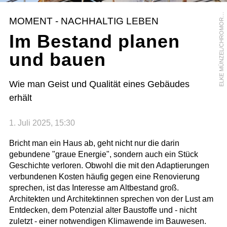
L
K
E
M
Ü
N
Z
E
L
/
C
H
R
O
M
O
A
N
G
E
/
P
I
C
T
U
R
E
D
E
S
K
.
C
O
E
M
MOMENT - NACHHALTIG LEBEN
R
Im Bestand planen
und bauen
Wie man Geist und Qualität eines Gebäudes
erhält
1. Juli 2025, 15:30
Bricht man ein Haus ab, geht nicht nur die darin
gebundene "graue Energie", sondern auch ein Stück
Geschichte verloren. Obwohl die mit den Adaptierungen
verbundenen Kosten häufig gegen eine Renovierung
sprechen, ist das Interesse am Altbestand groß.
Architekten und Architektinnen sprechen von der Lust am
Entdecken, dem Potenzial alter Baustoffe und - nicht
zuletzt - einer notwendigen Klimawende im Bauwesen.