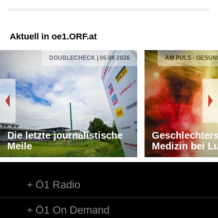
Aktuell in oe1.ORF.at
DOUBLECHECK | 06 08 2026
AM PULS - GESUN
Die letzte journalistische
Geschlechters
Meile
Medizin bei L
Ö1 Radio
Ö1 On Demand