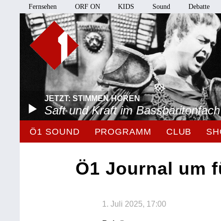
Fernsehen
ORF ON
KIDS
Sound
Debatte
JETZT: STIMMEN HÖREN
Saft und Kraft im Bassbaritonfach
Ö1 SOUND
PROGRAMM
CLUB
SH
Ö1 Journal um f
1. Juli 2025, 17:00