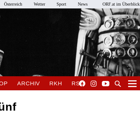
Österreich
Wetter
Sport
News
ORF.at im Überblick
OP
ARCHIV
RKH
RSO
ünf