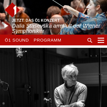
JETZT: DAS Ö1 KONZERT
Dalia Stasevska am Pult der Wiener
Symphoniker
Ö1 SOUND
PROGRAMM