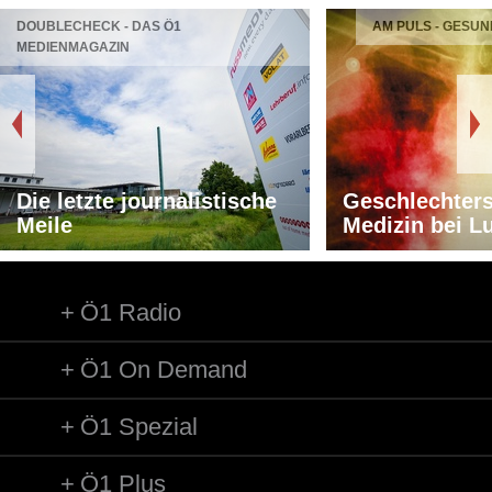
DOUBLECHECK - DAS Ö1
AM PULS - GESUN
MEDIENMAGAZIN
Die letzte journalistische
Geschlechters
Meile
Medizin bei L
Ö1 Radio
Ö1 On Demand
Ö1 Spezial
Ö1 Plus