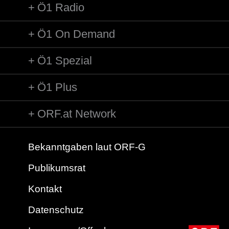
Ö1 Radio
Ausführender/Ausführende: Margarethe Herbert
Ausführender/Ausführende: Melissa Coleman
Ö1 On Demand
Ausführender/Ausführende: Gudula Urban
Länge: 05:27 min
Label: Monkey. MONLP026
Ö1 Spezial
Ö1 Plus
ORF.at Network
Bekanntgaben laut ORF-G
Publikumsrat
Kontakt
Datenschutz