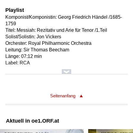
Playlist
Komponist/Komponistin: Georg Friedrich Händel /1685-
1759
Titel: Messiah: Rezitativ und Arie für Tenor /1.Teil
Solist/Solistin: Jon Vickers
Orchester: Royal Philharmonic Orchestra
Leitung: Sir Thomas Beecham
Länge: 07:12 min
Label: RCA
Komponist/Komponistin: Amilcare Ponchielli /1834-1886
Titel: La Gioconda: "Cielo e mar" des Enzo
Solist/Solistin: Jon Vickers
Orchester: Orchester der Römischen Oper
Seitenanfang
Leitung: Tullio Serafin
Länge: 04:01 min
Label: EMI-Warner
Aktuell in oe1.ORF.at
Komponist/Komponistin: Edward Elgar /1857-1934