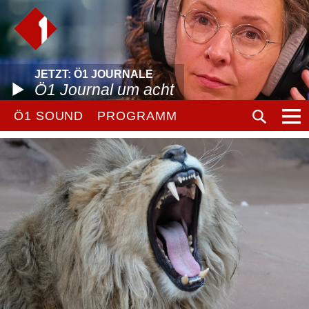
JETZT: Ö1 JOURNALE
Ö1 Journal um acht
Ö1 SOUND
PROGRAMM