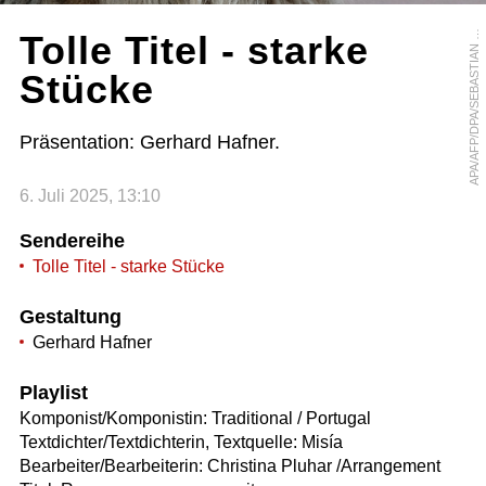
P
A
/
A
F
P
/
D
P
A
/
S
E
B
A
S
T
I
A
N
L
L
N
O
Tolle Titel - starke
A
W
I
W
Stücke
Präsentation: Gerhard Hafner.
6. Juli 2025, 13:10
Sendereihe
Tolle Titel - starke Stücke
Gestaltung
Gerhard Hafner
Playlist
Komponist/Komponistin: Traditional / Portugal
Textdichter/Textdichterin, Textquelle: Misía
Bearbeiter/Bearbeiterin: Christina Pluhar /Arrangement