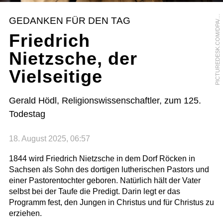
I
C
T
U
R
E
D
E
S
K
.
C
O
M
/
D
P
A
A
R
T
I
N
S
C
H
U
T
P
M
T
GEDANKEN FÜR DEN TAG
/
Friedrich
Nietzsche, der
Vielseitige
Gerald Hödl, Religionswissenschaftler, zum 125.
Todestag
18. August 2025, 06:57
1844 wird Friedrich Nietzsche in dem Dorf Röcken in
Sachsen als Sohn des dortigen lutherischen Pastors und
einer Pastorentochter geboren. Natürlich hält der Vater
selbst bei der Taufe die Predigt. Darin legt er das
Programm fest, den Jungen in Christus und für Christus zu
erziehen.