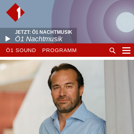
JETZT: Ö1 NACHTMUSIK
Ö1 Nachtmusik
Ö1 SOUND
PROGRAMM