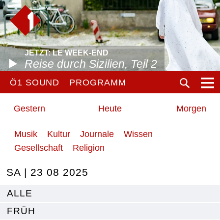
JETZT: LE WEEK-END
Reise durch Sizilien, Teil 2
Ö1 SOUND
PROGRAMM
Gestern
Heute
Morgen
Musik
Kultur
Journale
Wissen
Gesellschaft
Religion
SA | 23 08 2025
ALLE
FRÜH