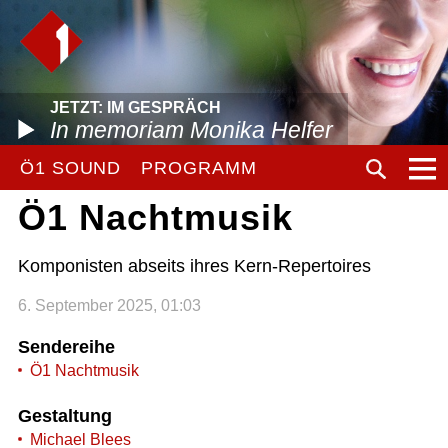
JETZT: IM GESPRÄCH
In memoriam Monika Helfer
Ö1 SOUND
PROGRAMM
Ö1 Nachtmusik
Komponisten abseits ihres Kern-Repertoires
6. September 2025, 01:03
Sendereihe
Ö1 Nachtmusik
Gestaltung
Michael Blees