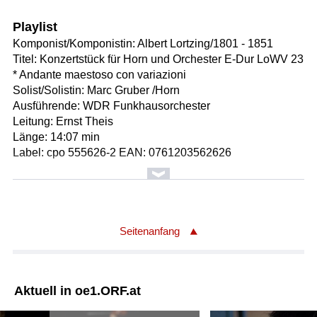
Playlist
Komponist/Komponistin: Albert Lortzing/1801 - 1851
Titel: Konzertstück für Horn und Orchester E-Dur LoWV 23
* Andante maestoso con variazioni
Solist/Solistin: Marc Gruber /Horn
Ausführende: WDR Funkhausorchester
Leitung: Ernst Theis
Länge: 14:07 min
Label: cpo 555626-2 EAN: 0761203562626
Komponist/Komponistin: Gaetano Donizetti/1797 - 1848
Titel: Quartett für Streicher Nr.3 in c-Moll
* Allegro - 1.Satz
* Adagio - 2.Satz
Seitenanfang
* Presto - 3.Satz
* Prestissimo - 4.Satz
Ausführende: Pleyel Quartett Köln
Aktuell in oe1.ORF.at
Solist/Solistin: Ingeborg Scheerer /Violine
Solist/Solistin: Milena Schuster /Violine