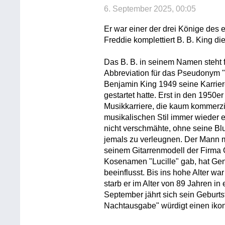
6. September 2025, 00:05
Er war einer der drei Könige des 
Freddie komplettiert B. B. King di
Das B. B. in seinem Namen steht f
Abbreviation für das Pseudonym "
Benjamin King 1949 seine Karrie
gestartet hatte. Erst in den 1950e
Musikkarriere, die kaum kommerzie
musikalischen Stil immer wieder 
nicht verschmähte, ohne seine Bl
jemals zu verleugnen. Der Mann m
seinem Gitarrenmodell der Firma 
Kosenamen "Lucille" gab, hat Ge
beeinflusst. Bis ins hohe Alter wa
starb er im Alter von 89 Jahren i
September jährt sich sein Geburt
Nachtausgabe" würdigt einen iko