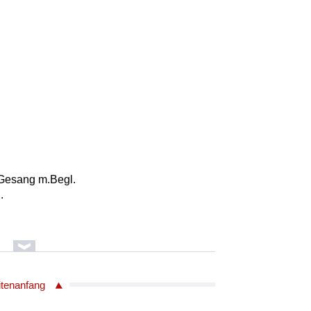
, Gesang m.Begl.
.
g
ub
itenanfang
29 R&B CLASSICS THAT ROCKED THE