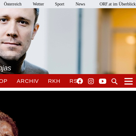
Österreich
Wetter
Sport
News
ORF.at im Überblick
njas
OP
ARCHIV
RKH
RSO