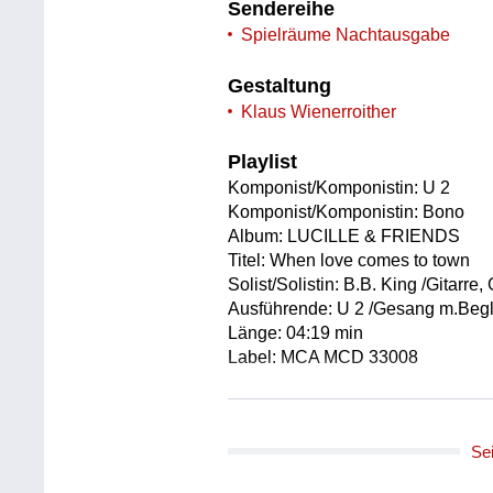
Sendereihe
Spielräume Nachtausgabe
Gestaltung
Klaus Wienerroither
Playlist
Komponist/Komponistin: U 2
Komponist/Komponistin: Bono
Album: LUCILLE & FRIENDS
Titel: When love comes to town
Solist/Solistin: B.B. King /Gitarre
Ausführende: U 2 /Gesang m.Begl
Länge: 04:19 min
Label: MCA MCD 33008
Komponist/Komponistin: B.B. Kin
Komponist/Komponistin: Jules Ta
Se
Album: BLOWING THE FUSE - 
JUKEBOX IN 1953