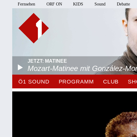
Fernsehen
ORF ON
KIDS
Sound
Debatte
JETZT: MATINEE
Mozart-Matinee mit González-Mo
Ö1 SOUND
PROGRAMM
CLUB
SH