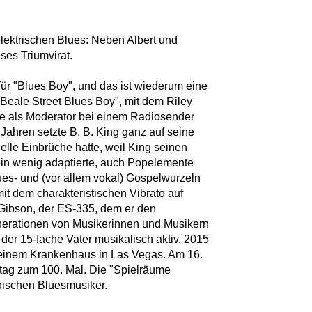
elektrischen Blues: Neben Albert und
eses Triumvirat.
ür "Blues Boy", und das ist wiederum eine
Beale Street Blues Boy", mit dem Riley
re als Moderator bei einem Radiosender
r Jahren setzte B. B. King ganz auf seine
lle Einbrüche hatte, weil King seinen
ein wenig adaptierte, auch Popelemente
ues- und (vor allem vokal) Gospelwurzeln
it dem charakteristischen Vibrato auf
Gibson, der ES-335, dem er den
nerationen von Musikerinnen und Musikern
r der 15-fache Vater musikalisch aktiv, 2015
n einem Krankenhaus in Las Vegas. Am 16.
stag zum 100. Mal. Die "Spielräume
nischen Bluesmusiker.