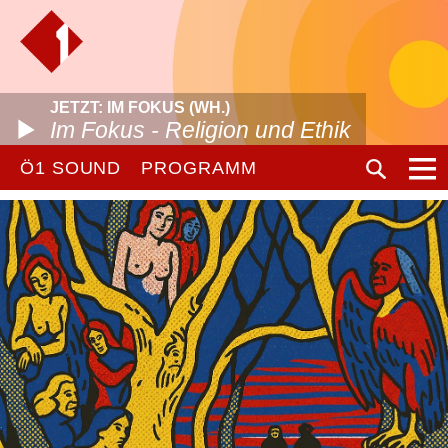
JETZT: IM FOKUS (WH.)
Im Fokus - Religion und Ethik
Ö1 SOUND
PROGRAMM