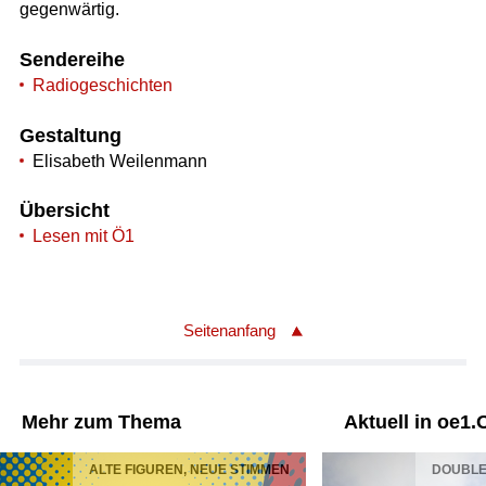
gegenwärtig.
Sendereihe
Radiogeschichten
Gestaltung
Elisabeth Weilenmann
Übersicht
Lesen mit Ö1
Seitenanfang
Mehr zum Thema
Aktuell in oe1.
ALTE FIGUREN, NEUE STIMMEN
DOUBLEC