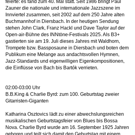
feierte: es fand zum 40. Mal statt. Seit 1986 bringt Paul
Zauner die nationale und internationale Jazzszene im
Innviertel zusammen, seit 2002 auf dem 250 Jahre alten
Buchmannhof in Diersbach. In der heutigen Sendung
stehen John Clark, Franz Hackl und Dave Taylor auf der
Open-air-Bühne des INNtöne-Festivals 2025. Als B3+
gastierten sie am 19. Juli dieses Jahres mit Waldhorn,
Trompete bzw. Bassposaune in Diersbach und boten dem
Publikum eine Melange aus andachtsvollen Hymnen,
Jazz-Standards und eigenwilligen Eigenkompositionen,
die Einflüsse von Bach bis Bartók verrieten.
02:00-03:00 Uhr
B.B.King & Charlie Byrd: zum 100. Geburtstag zweier
Gitarristen-Giganten
Katharina Osztovics lädt zu einer abwechslungsreichen
musikalischen Geburtstagsfeier von Blues bis Bossa
Nova. Charlie Byrd wurde am 16. September 1925 Jahren
geboren und teilt sich damit den Geburtstag mit einem