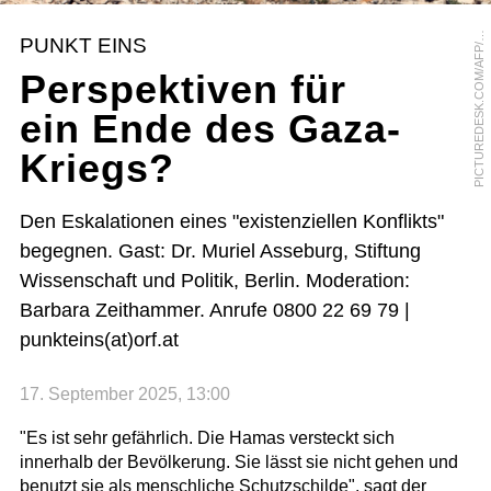
I
C
T
U
R
E
D
E
S
K
.
C
O
M
/
A
F
P
E
N
A
H
E
M
K
A
H
A
N
P
M
A
PUNKT EINS
/
Perspektiven für
ein Ende des Gaza-
Kriegs?
Den Eskalationen eines "existenziellen Konflikts"
begegnen. Gast: Dr. Muriel Asseburg, Stiftung
Wissenschaft und Politik, Berlin. Moderation:
Barbara Zeithammer. Anrufe 0800 22 69 79 |
punkteins(at)orf.at
17. September 2025, 13:00
"Es ist sehr gefährlich. Die Hamas versteckt sich
innerhalb der Bevölkerung. Sie lässt sie nicht gehen und
benutzt sie als menschliche Schutzschilde", sagt der