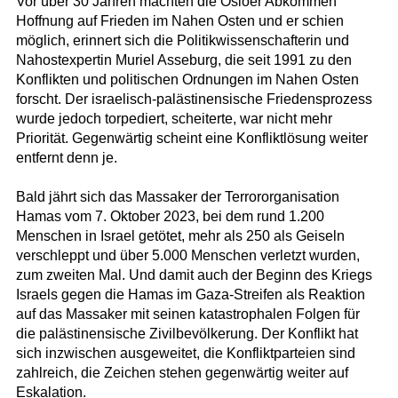
Vor über 30 Jahren machten die Osloer Abkommen
Hoffnung auf Frieden im Nahen Osten und er schien
möglich, erinnert sich die Politikwissenschafterin und
Nahostexpertin Muriel Asseburg, die seit 1991 zu den
Konflikten und politischen Ordnungen im Nahen Osten
forscht. Der israelisch-palästinensische Friedensprozess
wurde jedoch torpediert, scheiterte, war nicht mehr
Priorität. Gegenwärtig scheint eine Konfliktlösung weiter
entfernt denn je.
Bald jährt sich das Massaker der Terrororganisation
Hamas vom 7. Oktober 2023, bei dem rund 1.200
Menschen in Israel getötet, mehr als 250 als Geiseln
verschleppt und über 5.000 Menschen verletzt wurden,
zum zweiten Mal. Und damit auch der Beginn des Kriegs
Israels gegen die Hamas im Gaza-Streifen als Reaktion
auf das Massaker mit seinen katastrophalen Folgen für
die palästinensische Zivilbevölkerung. Der Konflikt hat
sich inzwischen ausgeweitet, die Konfliktparteien sind
zahlreich, die Zeichen stehen gegenwärtig weiter auf
Eskalation.