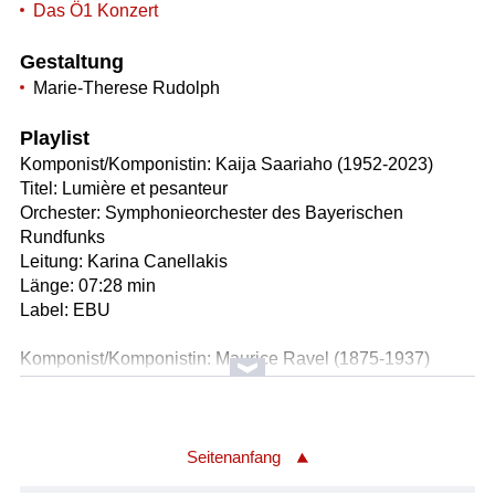
Das Ö1 Konzert
Gestaltung
Marie-Therese Rudolph
Playlist
Komponist/Komponistin: Kaija Saariaho (1952-2023)
Titel: Lumière et pesanteur
Orchester: Symphonieorchester des Bayerischen
Rundfunks
Leitung: Karina Canellakis
Länge: 07:28 min
Label: EBU
Komponist/Komponistin: Maurice Ravel (1875-1937)
Titel: Klavierkonzert in G-Dur
* Allegramente
* Adagio assai
* Presto
Seitenanfang
Solist/Solistin: Alice Sara Ott (Klavier)