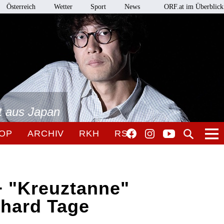
Österreich
Wetter
Sport
News
ORF.at im Überblick
t aus Japan
OP
ARCHIV
RKH
RSO
+ "Kreuztanne"
hard Tage