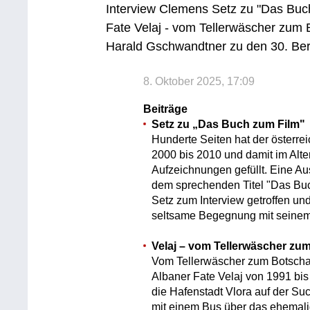
Interview Clemens Setz zu "Das Buc
Fate Velaj - vom Tellerwäscher zum 
Harald Gschwandtner zu den 30. Be
8. Oktober 2025, 17:09
Beiträge
Setz zu „Das Buch zum Film"
Hunderte Seiten hat der österrei
2000 bis 2010 und damit im Alte
Aufzeichnungen gefüllt. Eine Ausw
dem sprechenden Titel "Das Bu
Setz zum Interview getroffen un
seltsame Begegnung mit seinem 
Velaj – vom Tellerwäscher zu
Vom Tellerwäscher zum Botschaft
Albaner Fate Velaj von 1991 bis
die Hafenstadt Vlora auf der 
mit einem Bus über das ehemali