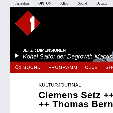
Fernsehen
ORF ON
KIDS
Sound
Debatte
JETZT: DIMENSIONEN
Kohei Saito: der Degrowth-Marxis
Ö1 SOUND
PROGRAMM
CLUB
SH
KULTURJOURNAL
Clemens Setz +
++ Thomas Bern