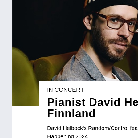
IN CONCERT
Pianist David He
Finnland
David Helbock's Random/Control fea
Happening 2024