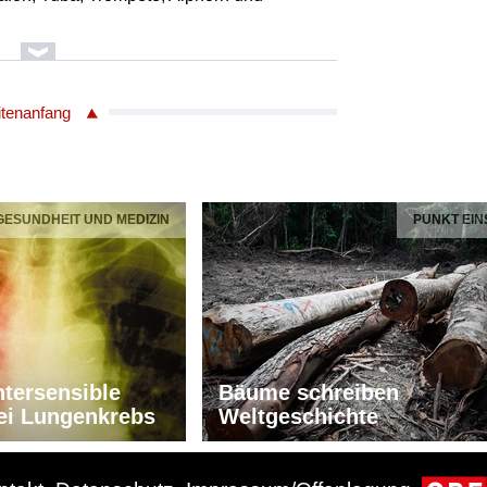
itenanfang
elbock
ier
g
phon, Klarinette, Flöte
 GESUNDHEIT UND MEDIZIN
PUNKT EIN
fon, Tuba, Trompete, Alphorn und
Leonhard
tersensible
Bäume schreiben
ei Lungenkrebs
Weltgeschichte
ier
g
phon, Klarinette, Flöte