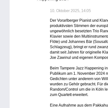
10. Oktober 2025, 14:05
Der Vorarlberger Pianist und Klan
produktivsten Stimmen der europ
ungewöhnlich besetzten Trio Ran
Klavier sowie den Multiinstrument
Flöte) und Johannes Bär (Sousafo
Schlagzeug), bringt er rund zwanz
damit seit Jahren für originelle
Joe Zawinul und eigenen Komposi
Beim Tampere Jazz Happening in 
Publikum am 1. November 2024 mi
Gedichten unter anderem von Will
wurden zu Gehör gebracht. Für d
Random/Control um die in Köln l
zum Quartett erweitert.
Eine Aufnahme aus dem Pakkahuon