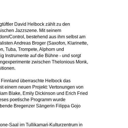
gtüftler David Helbock zählt zu den
äischen Jazzszene. Mit seinem
dom/Control, bestehend aus ihm selbst am
alisten Andreas Broger (Saxofon, Klarinette,
n, Tuba, Trompete, Alphorn und
ig Instrumente auf die Bühne - und sorgt
 Klangexperimente zwischen Thelonious Monk,
tionen.
Finnland überraschte Helbock das
t einem neuen Projekt: Vertonungen von
iam Blake, Emily Dickinson und Erich Fried
ieses poetische Programm wurde
ebende Bregenzer Sängerin Filippa Gojo
e-Saal im Tullikamari-Kulturzentrum in