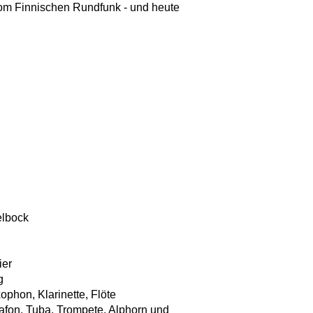
vom Finnischen Rundfunk - und heute
elbock
ier
g
phon, Klarinette, Flöte
fon, Tuba, Trompete, Alphorn und