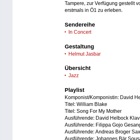
Tampere, zur Verfügung gestellt 
erstmals in Ö1 zu erleben.
Sendereihe
In Concert
Gestaltung
Helmut Jasbar
Übersicht
Jazz
Playlist
Komponist/Komponistin: David H
Titel: William Blake
Titel: Song For My Mother
Ausführende: David Helbock Klav
Ausführende: Filippa Gojo Gesan
Ausführende: Andreas Broger Saxo
Ausführende: Johannes Bär Sousa