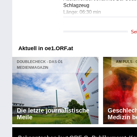
Schlagzeug
Länge: 06:30 min
Label: Manus
Se
Komponist/Komponistin: David H
Titel: Never Lived
Ausführende: David Helbock Klav
Aktuell in oe1.ORF.at
Ausführende: Filippa Gojo Gesan
Ausführende: Andreas Broger Saxo
DOUBLECHECK - DAS Ö1
AM PULS -
Ausführende: Johannes Bär Sousa
MEDIENMAGAZIN
Schlagzeug
Länge: 05:50 min
Label: Manus
Komponist/Komponistin: Patrick 
Titel: Madonna
Die letzte journalistische
Geschlech
Titel: Like A Prayer
Meile
Medizin b
Ausführende: David Helbock Klav
Ausführende: Filippa Gojo Gesan
Ausführende: Andreas Broger Saxo