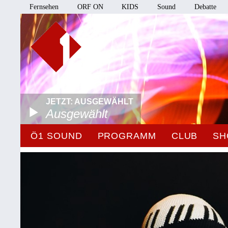
Fernsehen
ORF ON
KIDS
Sound
Debatte
JETZT: AUSGEWÄHLT
Ausgewählt
Ö1 SOUND
PROGRAMM
CLUB
SH