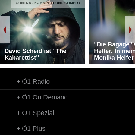
CONTRA - KABARETT UND COMEDY
"Die Bagage"
David Scheid ist "The
Helfer. In me
Kabarettist"
Monika Helfer
Ö1 Radio
Ö1 On Demand
Ö1 Spezial
Ö1 Plus