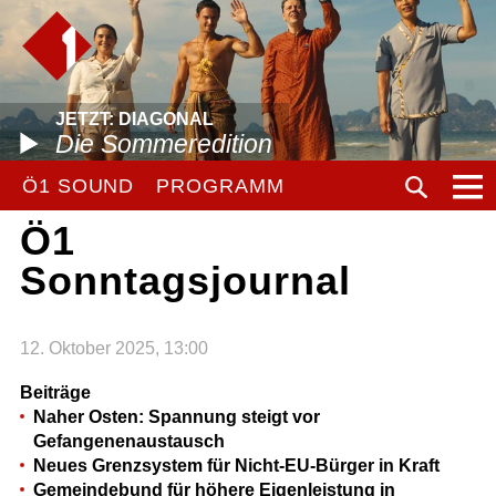
JETZT: DIAGONAL
Die Sommeredition
Ö1 SOUND
PROGRAMM
Ö1
Sonntagsjournal
12. Oktober 2025, 13:00
Beiträge
Naher Osten: Spannung steigt vor
Gefangenenaustausch
Neues Grenzsystem für Nicht-EU-Bürger in Kraft
Gemeindebund für höhere Eigenleistung in