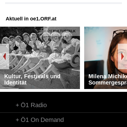
Aktuell in oe1.ORF.at
Ö1 KULTURTALK
Kultur, Festivals und
Milena Michik
Identität
Sommergespr
Ö1 Radio
Ö1 On Demand