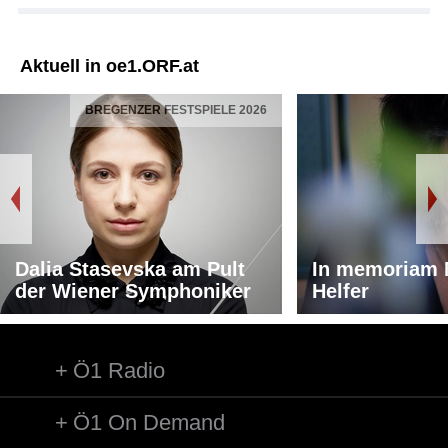
Aktuell in oe1.ORF.at
BREGENZER FESTSPIELE 2026
Dalia Stasevska am Pult
In memoriam 
der Wiener Symphoniker
Helfer
Ö1 Radio
Ö1 On Demand