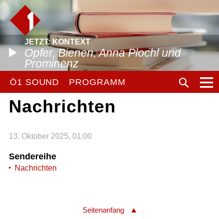
JETZT: KONTEXT
Opfer, Bienen, Anna Plochl und
Prominenz
Ö1 SOUND
PROGRAMM
Nachrichten
13. Oktober 2025, 01:00
Sendereihe
Nachrichten
Seitenanfang