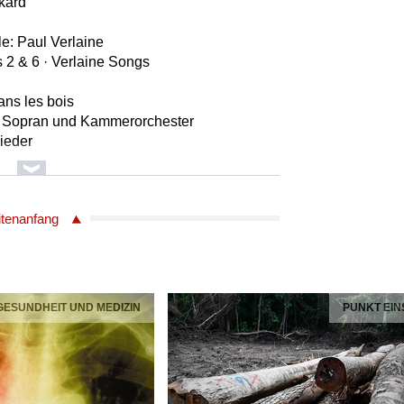
kard
le: Paul Verlaine
 2 & 6 · Verlaine Songs
ans les bois
ür Sopran und Kammerorchester
Lieder
a of Wales
itenanfang
ACD EAN: 7318599927213
rra
 GESUNDHEIT UND MEDIZIN
PUNKT EIN
 Orchester
tra