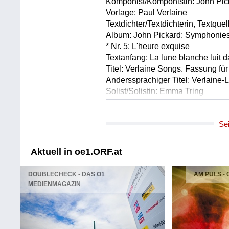
Komponist/Komponistin: John Pic
Vorlage: Paul Verlaine
Textdichter/Textdichterin, Textquel
Album: John Pickard: Symphonies
* Nr. 5: L'heure exquise
Textanfang: La lune blanche luit d
Titel: Verlaine Songs. Fassung f
Anderssprachiger Titel: Verlaine-
Solist/Solistin: Emma Tring
Leitung: Martyn Brabbins
Orchester: BBC National Orchestr
Se
Länge: 03:00 min
Label: BIS Records BIS2721 S
Aktuell in oe1.ORF.at
Komponist/Komponistin: Lauri Po
Album: Dalia's Mixtape
DOUBLECHECK - DAS Ö1
AM PULS -
Titel: Cabins & hideouts. Suite für
MEDIENMAGAZIN
* Utu
Anderssprachiger Titel: Nebel
Leitung: Dalia Stasevska
Orchester: BBC Symphony Orches