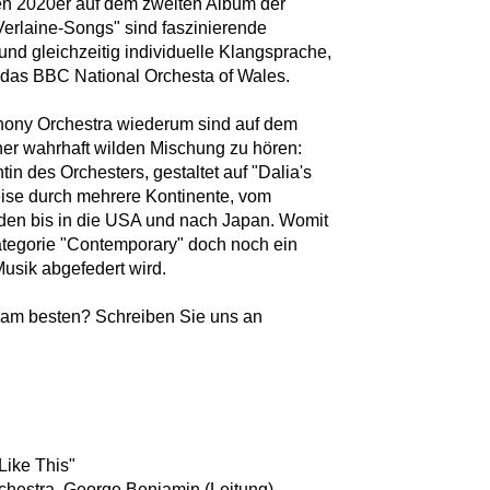
en 2020er auf dem zweiten Album der
 "Verlaine-Songs" sind faszinierende
n und gleichzeitig individuelle Klangsprache,
lt das BBC National Orchesta of Wales.
ony Orchestra wiederum sind auf dem
iner wahrhaft wilden Mischung zu hören:
tin des Orchesters, gestaltet auf "Dalia's
eise durch mehrere Kontinente, vom
en bis in die USA und nach Japan. Womit
ategorie "Contemporary" doch noch ein
Musik abgefedert wird.
am besten? Schreiben Sie uns an
Like This"
hestra, George Benjamin (Leitung)