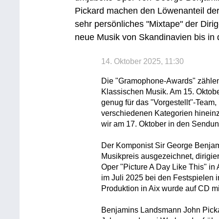
Pickard machen den Löwenanteil der S
sehr persönliches "Mixtape" der Diri
neue Musik von Skandinavien bis in
14. Oktober 2025, 11:30
Die "Gramophone-Awards" zählen
Klassischen Musik. Am 15. Oktob
genug für das "Vorgestellt"-Team,
verschiedenen Kategorien hinein
wir am 17. Oktober in den Sendung
Der Komponist Sir George Benjam
Musikpreis ausgezeichnet, dirigie
Oper "Picture A Day Like This" i
im Juli 2025 bei den Festspielen 
Produktion in Aix wurde auf CD mi
Benjamins Landsmann John Pickar