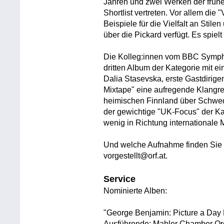
Jahren und zwei Werken der früh
Shortlist vertreten. Vor allem die
Beispiele für die Vielfalt an Stile
über die Pickard verfügt. Es spie
Die Kolleg:innen vom BBC Symph
dritten Album der Kategorie mit e
Dalia Stasevska, erste Gastdirigen
Mixtape" eine aufregende Klangr
heimischen Finnland über Schwed
der gewichtige "UK-Focus" der K
wenig in Richtung internationale 
Und welche Aufnahme finden Sie 
vorgestellt@orf.at.
Service
Nominierte Alben:
"George Benjamin: Picture a Day 
Ausführende: Mahler Chamber Orc