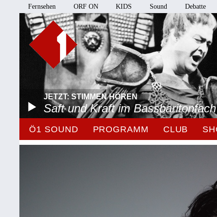
Fernsehen
ORF ON
KIDS
Sound
Debatte
JETZT: STIMMEN HÖREN
Saft und Kraft im Bassbaritonfach
Ö1 SOUND
PROGRAMM
CLUB
SH