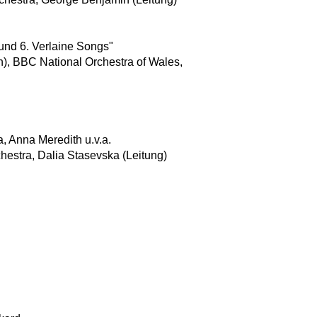
und 6. Verlaine Songs"
), BBC National Orchestra of Wales,
a, Anna Meredith u.v.a.
stra, Dalia Stasevska (Leitung)