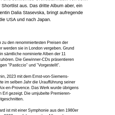
hortlist aus. Das dritte Album aber, ein
gentin Dalia Stasevska, bringt aufregende
 die USA und nach Japan.
 zu den renommiertesten Preisen der
er werden sie in London vergeben. Grund
 in sämtliche nominierte Alben der 11
zuhören. Die Gewinner-CDs präsentieren
en "Pasticcio" und "Vorgestellt".
in, 2023 mit dem Ernst-von-Siemens-
rte im selben Jahr die Uraufführung seiner
n Aix-en-Provence. Das Werk wurde übrigens
in Erl gezeigt. Die umjubelte Premieren-
tgeschnitten.
d ist mit einer Symphonie aus den 1980er