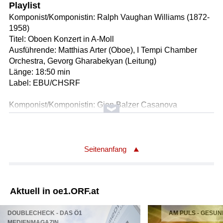
Playlist
Komponist/Komponistin: Ralph Vaughan Williams (1872-
1958)
Titel: Oboen Konzert in A-Moll
Ausführende: Matthias Arter (Oboe), I Tempi Chamber
Orchestra, Gevorg Gharabekyan (Leitung)
Länge: 18:50 min
Label: EBU/CHSRF
Komponist/Komponistin: Gion Balzer Casanova
Titel: La sera sper il lag (Abend am See)
Ausführende: Cantus Firmus Surselva, Clau Sherrer
(Leitung)
Länge: 02:13 min
Seitenanfang
Label: EBU/CHSSR
Komponist/Komponistin: Ludwig van Beethoven
Aktuell in oe1.ORF.at
Titel: Sinfonie Nr. 3 in Es-Dur Op. 55 "Eroica"
Ausführende: Orchestre de la Suisse Romande, Daniele
DOUBLECHECK - DAS Ö1
AM PULS - GESUN
Gatti (Leitung)
MEDIENMAGAZIN