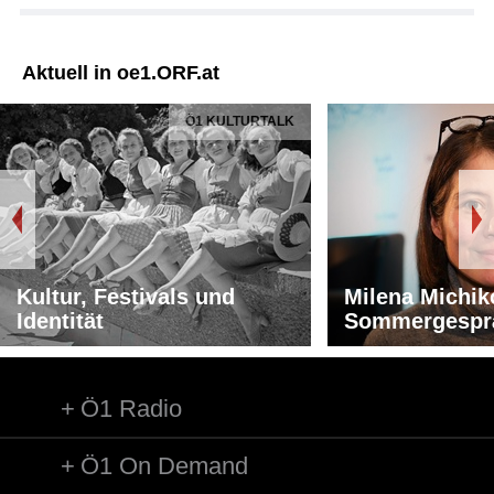
Aktuell in oe1.ORF.at
Ö1 KULTURTALK
Kultur, Festivals und
Milena Michik
Identität
Sommergespr
Ö1 Radio
Ö1 On Demand