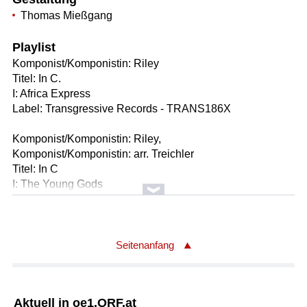
Thomas Mießgang
Playlist
Komponist/Komponistin: Riley
Titel: In C.
I: Africa Express
Label: Transgressive Records - TRANS186X
Komponist/Komponistin: Riley,
Komponist/Komponistin: arr. Treichler
Titel: In C
I: The Young Gods
Label: Two Gentlemen Rec. TWOGTL-101LP.
Seitenanfang
Aktuell in oe1.ORF.at