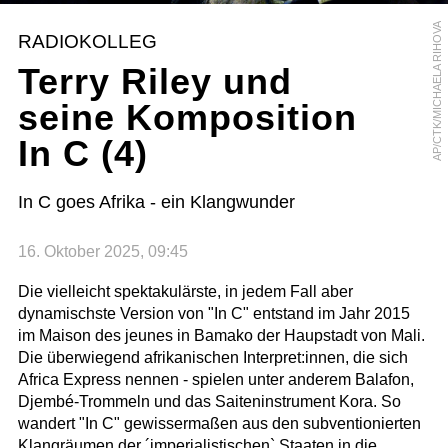
AP/CTK/MICHAELA RIHOVA
RADIOKOLLEG
Terry Riley und
seine Komposition
In C (4)
In C goes Afrika - ein Klangwunder
16. Oktober 2025, 09:45
Die vielleicht spektakulärste, in jedem Fall aber
dynamischste Version von "In C" entstand im Jahr 2015
im Maison des jeunes in Bamako der Haupstadt von Mali.
Die überwiegend afrikanischen Interpret:innen, die sich
Africa Express nennen - spielen unter anderem Balafon,
Djembé-Trommeln und das Saiteninstrument Kora. So
wandert "In C" gewissermaßen aus den subventionierten
Klangräumen der ´imperialistischen` Staaten in die