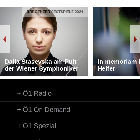
BREGENZER FESTSPIELE 2026
Dalia Stasevska am Pult
In memoriam 
der Wiener Symphoniker
Helfer
Ö1 Radio
Ö1 On Demand
Ö1 Spezial