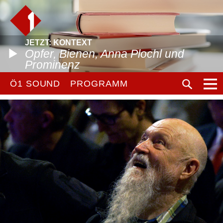
JETZT: KONTEXT
Opfer, Bienen, Anna Plochl und
Prominenz
Ö1 SOUND
PROGRAMM