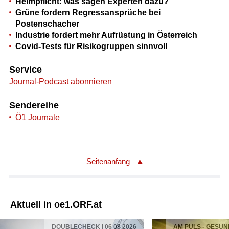
Helmpflicht: was sagen Experten dazu?
Grüne fordern Regressansprüche bei
Postenschacher
Industrie fordert mehr Aufrüstung in Österreich
Covid-Tests für Risikogruppen sinnvoll
Service
Journal-Podcast abonnieren
Sendereihe
Ö1 Journale
Seitenanfang
Aktuell in oe1.ORF.at
DOUBLECHECK | 06 08 2026
AM PULS - GESUN