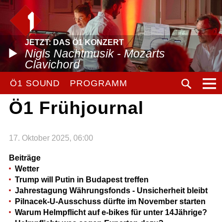
JETZT: DAS Ö1 KONZERT
Nigls Nachtmusik - Mozarts
Clavichord
Ö1 SOUND
PROGRAMM
Ö1 Frühjournal
17. Oktober 2025, 06:00
Beiträge
Wetter
Trump will Putin in Budapest treffen
Jahrestagung Währungsfonds - Unsicherheit bleibt
Pilnacek-U-Ausschuss dürfte im November starten
Warum Helmpflicht auf e-bikes für unter 14Jährige?