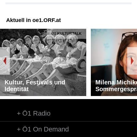
Aktuell in oe1.ORF.at
Ö1 KULTURTALK
Kultur, Festivals und
Milena Michik
Identität
Sommergespr
Ö1 Radio
Ö1 On Demand