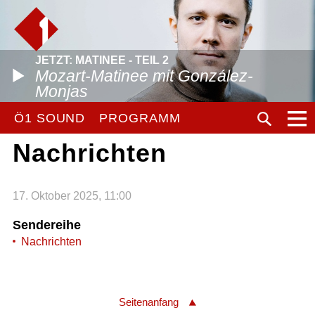
JETZT: MATINEE - TEIL 2
Mozart-Matinee mit González-
Monjas
Ö1 SOUND
PROGRAMM
Nachrichten
17. Oktober 2025, 11:00
Sendereihe
Nachrichten
Seitenanfang