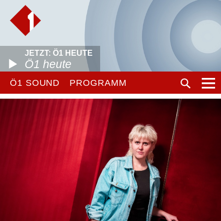
JETZT: Ö1 HEUTE
Ö1 heute
Ö1 SOUND
PROGRAMM