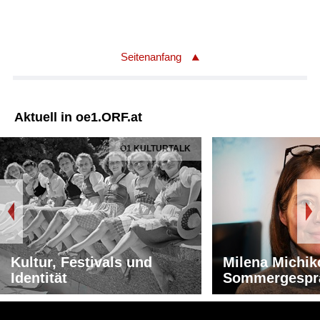
Seitenanfang
Aktuell in oe1.ORF.at
Ö1 KULTURTALK
Kultur, Festivals und
Milena Michik
Identität
Sommergespr