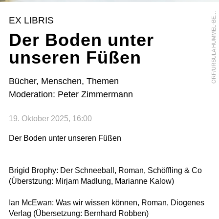
R
F
/
U
R
S
U
L
A
H
U
M
M
E
L
-
B
R
G
E
O
R
EX LIBRIS
E
Der Boden unter
unseren Füßen
Bücher, Menschen, Themen
Moderation: Peter Zimmermann
19. Oktober 2025, 16:00
Der Boden unter unseren Füßen
Brigid Brophy: Der Schneeball, Roman, Schöffling & Co
(Überstzung: Mirjam Madlung, Marianne Kalow)
Ian McEwan: Was wir wissen können, Roman, Diogenes
Verlag (Übersetzung: Bernhard Robben)