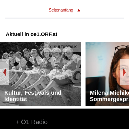
Seitenanfang
Aktuell in oe1.ORF.at
Ö1 KULTURTALK
Kultur, Festivals und
Milena Michik
Identität
Sommergespr
Ö1 Radio