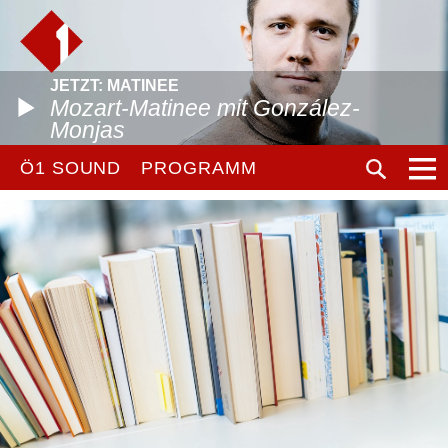
JETZT: MATINEE
Mozart-Matinee mit González-
Monjas
Ö1 SOUND
PROGRAMM