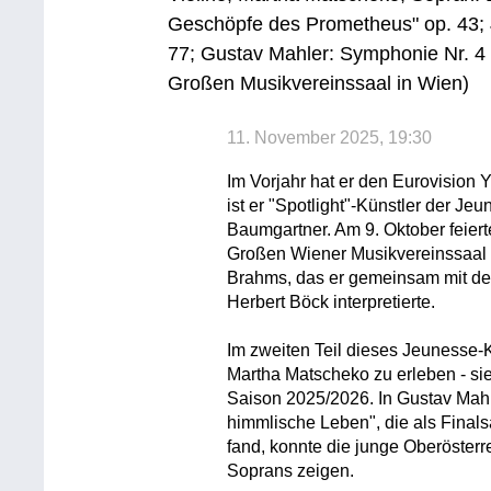
Geschöpfe des Prometheus" op. 43; 
77; Gustav Mahler: Symphonie Nr. 
Großen Musikvereinssaal in Wien)
11. November 2025, 19:30
Im Vorjahr hat er den Eurovision
ist er "Spotlight"-Künstler der Je
Baumgartner. Am 9. Oktober feiert
Großen Wiener Musikvereinssaal a
Brahms, das er gemeinsam mit de
Herbert Böck interpretierte.
Im zweiten Teil dieses Jeunesse-K
Martha Matscheko zu erleben - sie 
Saison 2025/2026. In Gustav Ma
himmlische Leben", die als Final
fand, konnte die junge Oberösterre
Soprans zeigen.