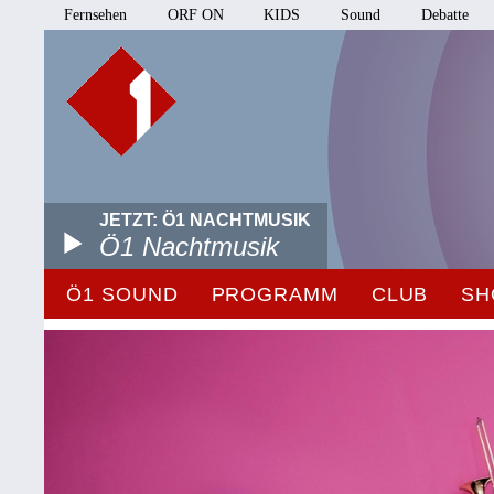
Fernsehen
ORF ON
KIDS
Sound
Debatte
JETZT: Ö1 NACHTMUSIK
Ö1 Nachtmusik
Ö1 SOUND
PROGRAMM
CLUB
SH