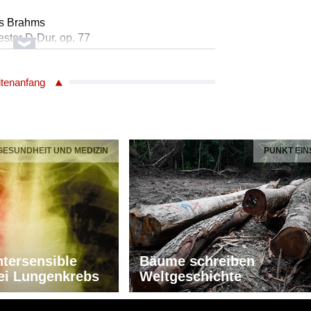
es Brahms
ester D-Dur, op. 77
itenanfang
o vivace (8:02)
tner, Violine
ester
 GESUNDHEIT UND MEDIZIN
PUNKT EIN
everin Svendsen
g" (Sehnsuch der Sennerin) - für Violine
tner, Violine
tersensible
Bäume schreiben
ester
ei Lungenkrebs
Weltgeschichte