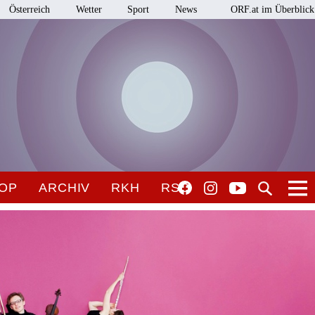
Österreich
Wetter
Sport
News
ORF.at im Überblick
OP
ARCHIV
RKH
RSO