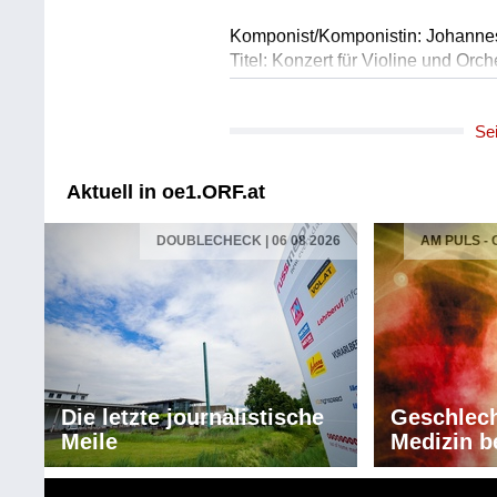
Komponist/Komponistin: Johann
Titel: Konzert für Violine und Orch
* 1. Allegro non troppo (23:52)
* 2. Adagio (9:44)
Se
* 3. Allegro giocoso, ma non tropp
Solist/Solistin: Leonhard Baumgar
Orchester: Wiener Jeunesse Orch
Aktuell in oe1.ORF.at
Leitung: Herbert Böck
Länge: 42:12 min
DOUBLECHECK | 06 08 2026
AM PULS -
Label: Bärenreiter / Kaufmaterial
Komponist/Komponistin: Ole Bull
Bearbeiter/Bearbeiterin: Johan S
Titel: Zugabe "Sæterjentens Sonda
und Streichorchester
Solist/Solistin: Leonhard Baumgar
Die letzte journalistische
Geschlech
Orchester: Wiener Jeunesse Orch
Meile
Medizin b
Leitung: Herbert Böck
Länge: 02:47 min