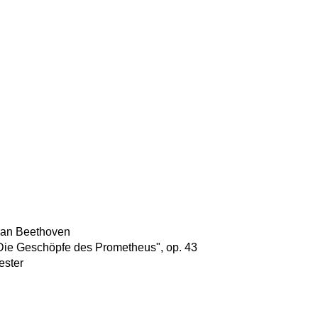
van Beethoven
 "Die Geschöpfe des Prometheus", op. 43
ester