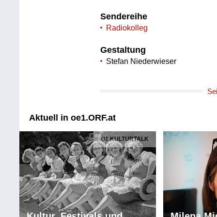
Sendereihe
Radiokolleg
Gestaltung
Stefan Niederwieser
Se
Aktuell in oe1.ORF.at
Ö1 KULTURTALK
Kultur, Festivals und
Milena Mi