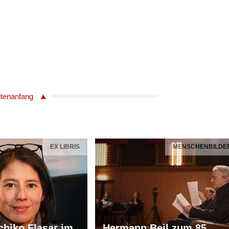
itenanfang
EX LIBRIS
MENSCHENBILDE
chiko Flasar im
Hermann Beil zum 85.