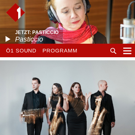
JETZT: PASTICCIO
Pasticcio
Ö1 SOUND
PROGRAMM