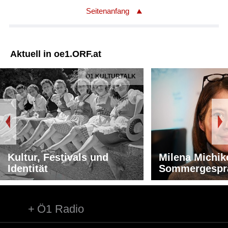
Seitenanfang
Aktuell in oe1.ORF.at
Ö1 KULTURTALK
Kultur, Festivals und
Milena Michik
Identität
Sommergespr
Ö1 Radio