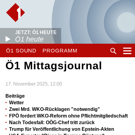
JETZT: Ö1 HEUTE
Ö1 heute
Ö1 SOUND
PROGRAMM
Ö1 Mittagsjournal
17. November 2025, 12:00
Beiträge
Wetter
Zwei Mrd. WKO-Rücklagen "notwendig"
FPÖ fordert WKO-Reform ohne Pflichtmitgliedschaft
Nach Todesfall: OÖG-Chef tritt zurück
Trump für Veröffentlichung von Epstein-Akten