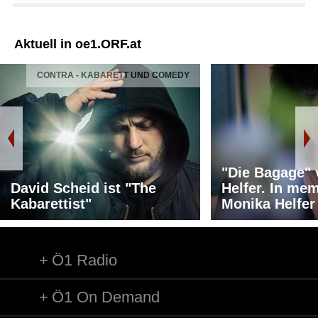
Aktuell in oe1.ORF.at
CONTRA - KABARETT UND COMEDY
"Die Bagage"
David Scheid ist "The
Helfer. In me
Kabarettist"
Monika Helfer
Ö1 Radio
Ö1 On Demand