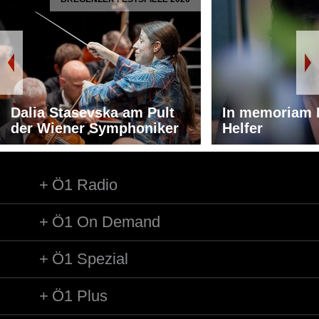
Dalia Stasevska am Pult
In memoriam 
der Wiener Symphoniker
Helfer
Ö1 Radio
Ö1 On Demand
Ö1 Spezial
Ö1 Plus