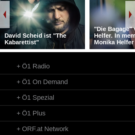
"Die Bagage"
David Scheid ist "The
Helfer. In me
Kabarettist"
Monika Helfer
Ö1 Radio
Ö1 On Demand
Ö1 Spezial
Ö1 Plus
ORF.at Network