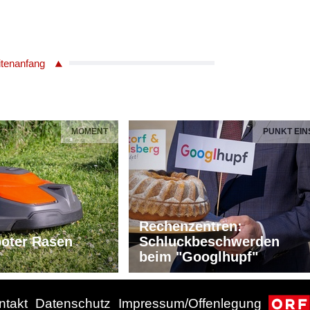
itenanfang
MOMENT
PUNKT EIN
Rechenzentren:
oter Rasen
Schluckbeschwerden
beim "Googlhupf"
ntakt
Datenschutz
Impressum/Offenlegung