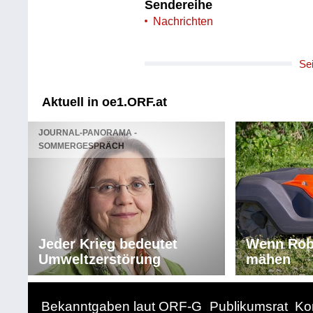
Sendereihe
Nachrichten
Se
Aktuell in oe1.ORF.at
JOURNAL-PANORAMA -
SOMMERGESPRÄCH
Jeder Krieg bedeutet
Wenn Rob
Umweltzerstörung
mähen
Bekanntgaben laut ORF-G
Publikumsrat
Ko