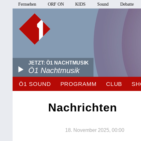
Fernsehen
ORF ON
KIDS
Sound
Debatte
JETZT: Ö1 NACHTMUSIK
Ö1 Nachtmusik
Ö1 SOUND
PROGRAMM
CLUB
SH
Nachrichten
18. November 2025, 00:00