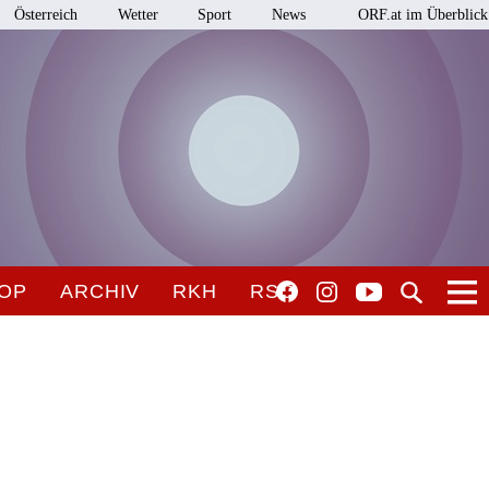
Österreich
Wetter
Sport
News
ORF.at im Überblick
OP
ARCHIV
RKH
RSO