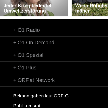
Jeder Krieg bedeutet
Wenn Roboter
Umweltzerstörung
mähen
Ö1 Radio
Ö1 On Demand
Ö1 Spezial
Ö1 Plus
ORF.at Network
Bekanntgaben laut ORF-G
Publikumsrat