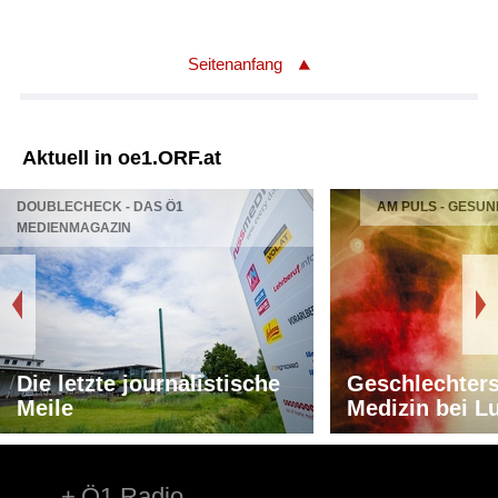
Seitenanfang
Aktuell in oe1.ORF.at
DOUBLECHECK - DAS Ö1
AM PULS - GESUN
MEDIENMAGAZIN
Die letzte journalistische
Geschlechters
Meile
Medizin bei L
Ö1 Radio