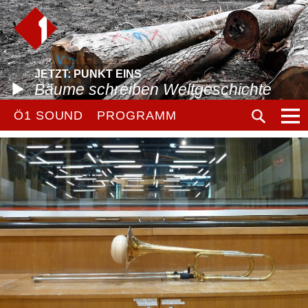
JETZT: PUNKT EINS
Bäume schreiben Weltgeschichte
Ö1 SOUND
PROGRAMM