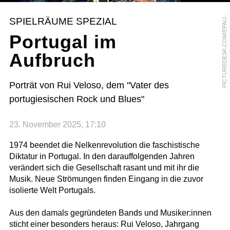
I
C
T
U
R
E
D
E
S
K
.
C
O
M
/
E
P
A
/
S
E
S
E
N
A
G
O
U
L
A
P
O
O
SPIELRÄUME SPEZIAL
J
Portugal im
Aufbruch
Porträt von Rui Veloso, dem "Vater des
portugiesischen Rock und Blues"
23. November 2025, 17:10
1974 beendet die Nelkenrevolution die faschistische
Diktatur in Portugal. In den darauffolgenden Jahren
verändert sich die Gesellschaft rasant und mit ihr die
Musik. Neue Strömungen finden Eingang in die zuvor
isolierte Welt Portugals.
Aus den damals gegründeten Bands und Musiker:innen
sticht einer besonders heraus: Rui Veloso, Jahrgang