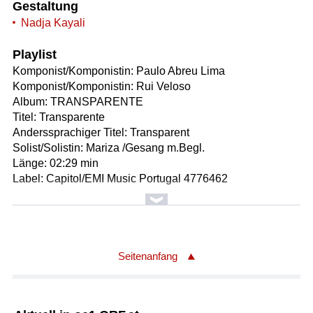
Gestaltung
Nadja Kayali
Playlist
Komponist/Komponistin: Paulo Abreu Lima
Komponist/Komponistin: Rui Veloso
Album: TRANSPARENTE
Titel: Transparente
Anderssprachiger Titel: Transparent
Solist/Solistin: Mariza /Gesang m.Begl.
Länge: 02:29 min
Label: Capitol/EMI Music Portugal 4776462
Komponist/Komponistin: Rui Veloso/geb.1957
Textdichter/Textdichterin, Textquelle: Paulo Abreu Lima
Album: MUNDO
Titel: Meu amor pequenino
Seitenanfang
Anderssprachiger Titel: My little love
Solist/Solistin: Mariza /Gesang
Solist/Solistin: Rui Veloso /Piano