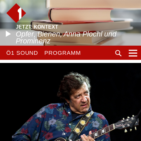
JETZT: KONTEXT
Opfer, Bienen, Anna Plochl und
Prominenz
Ö1 SOUND
PROGRAMM