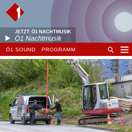
JETZT: Ö1 NACHTMUSIK
Ö1 Nachtmusik
Ö1 SOUND
PROGRAMM