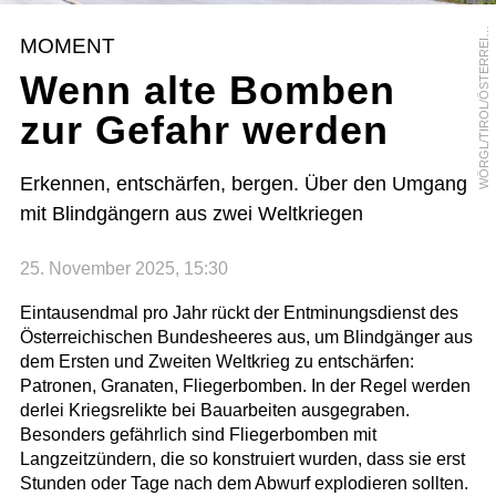
Ö
R
G
L
/
T
I
R
O
L
/
Ö
S
T
E
R
R
E
C
W
H
MOMENT
I
Wenn alte Bomben
zur Gefahr werden
Erkennen, entschärfen, bergen. Über den Umgang
mit Blindgängern aus zwei Weltkriegen
25. November 2025, 15:30
Eintausendmal pro Jahr rückt der Entminungsdienst des
Österreichischen Bundesheeres aus, um Blindgänger aus
dem Ersten und Zweiten Weltkrieg zu entschärfen:
Patronen, Granaten, Fliegerbomben. In der Regel werden
derlei Kriegsrelikte bei Bauarbeiten ausgegraben.
Besonders gefährlich sind Fliegerbomben mit
Langzeitzündern, die so konstruiert wurden, dass sie erst
Stunden oder Tage nach dem Abwurf explodieren sollten.