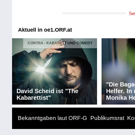
Solist/Solistin: Antoinette Dennefe
Solist/Solistin: Mercedes Arcuri
Se
Solist/Solistin: Anna Dowsley /B
Solist/Solistin: Tassis Christoyan
Solist/Solistin: Artavazd Sagsya
Aktuell in oe1.ORF.at
Solist/Solistin: Philippe Estèphe 
Solist/Solistin: Christian Helmer /
CONTRA - KABARETT UND COMEDY
Chor: Ungarischer Nationalchor
Choreinstudierung: Csaba Somo
Orchester: Ungarische National-P
Leitung: György Vashegyi
Länge: 142:52 min
Label: IPS / HUMTVA
"Die Baga
David Scheid ist "The
Helfer. I
Kabarettist"
Monika He
Bekanntgaben laut ORF-G
Publikumsrat
Ko