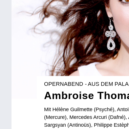
OPERNABEND - AUS DEM PALA
Ambroise Thoma
Mit Hélène Guilmette (Psyché), Antoi
(Mercure), Mercedes Arcuri (Dafné),
Sargsyan (Antinoüs), Philippe Estèph