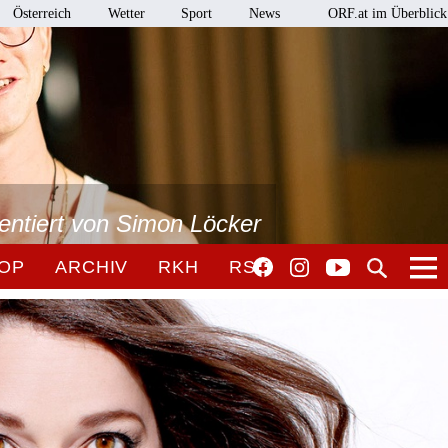
Österreich
Wetter
Sport
News
ORF.at im Überblick
sentiert von Simon Löcker
OP
ARCHIV
RKH
RSO