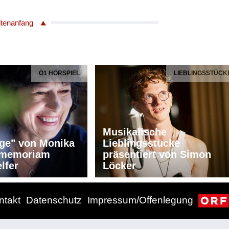
ld /Éros
 /Dafné, Erste Nymphe und Zweites Echo
itenanfang
érénice, Zweite Nymphe und Erstes Echo
nis /Mercure
n /Antinous und Jeune Garcon
/Gorgias
Le Roi
Ö1 HÖRSPIEL
LIEBLINGSSTÜCK
s
hilharmonie
Musikalische
ge" von Monika
Lieblingsstücke
n memoriam
präsentiert von Simon
lfer
Löcker
ntakt
Datenschutz
Impressum/Offenlegung