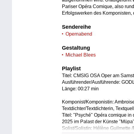
Pariser Opéra Comique, also rund
Erfolgswerken des Komponisten, 
Sendereihe
Opernabend
Gestaltung
Michael Blees
Playlist
Titel: CMSIG OSA Oper am Sams
Ausführender/Ausführende: GO
Länge: 00:27 min
Komponist/Komponistin: Ambrois
Textdichter/Textdichterin, Textqu
Titel: "Psyché" Opéra comique in
2025 im Palast der Künste "Müpa"
Solist/Solistin: Hélène Guilmette 