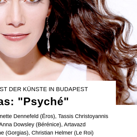
ST DER KÜNSTE IN BUDAPEST
s: "Psyché"
nette Dennefeld (Éros), Tassis Christoyannis
 Anna Dowsley (Bérénice), Artavazd
e (Gorgias), Christian Helmer (Le Roi)