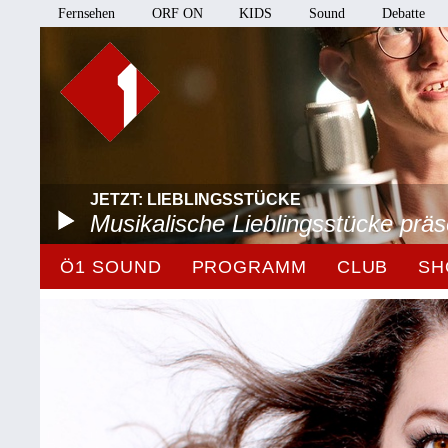
Fernsehen
ORF ON
KIDS
Sound
Debatte
JETZT: LIEBLINGSSTÜCKE
Musikalische Lieblingsstücke prä
Ö1 SOUND
PROGRAMM
CLUB
SH