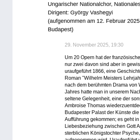
Ungarischer Nationalchor, Nationale
Dirigent: György Vashegyi
(aufgenommen am 12. Februar 2025 
Budapest)
29. November 2025, 19:30
Um 20 Opern hat der französisch
nur zwei davon sind aber in gewi
uraufgeführt 1866, eine Geschic
Roman "Wilhelm Meisters Lehrjah
nach dem berühmten Drama von W
Jahres hatte man in unserem Nac
seltene Gelegenheit, eine der so
Ambroise Thomas wiederzuentdeck
Budapester Palast der Künste di
Aufführung gekommen; es geht in
Liebesbeziehung zwischen Gott A
sterblichen Königstochter Psyche,
aufgenommen wird. Uraufgeführt 