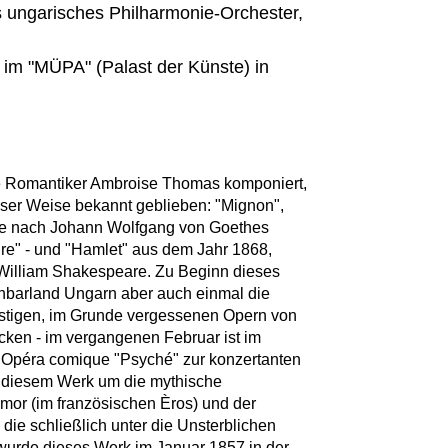
s ungarisches Philharmonie-Orchester,
im "MÜPA" (Palast der Künste) in
e Romantiker Ambroise Thomas komponiert,
sser Weise bekannt geblieben: "Mignon",
hte nach Johann Wolfgang von Goethes
re" - und "Hamlet" aus dem Jahr 1868,
illiam Shakespeare. Zu Beginn dieses
hbarland Ungarn aber auch einmal die
nstigen, im Grunde vergessenen Opern von
en - im vergangenen Februar ist im
e Opéra comique "Psyché" zur konzertanten
 diesem Werk um die mythische
mor (im französischen Èros) und der
 die schließlich unter die Unsterblichen
wurde dieses Werk im Januar 1857 in der