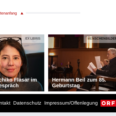
itenanfang
EX LIBRIS
MENSCHENBILDE
chiko Flasar im
Hermann Beil zum 85.
espräch
Geburtstag
ntakt
Datenschutz
Impressum/Offenlegung