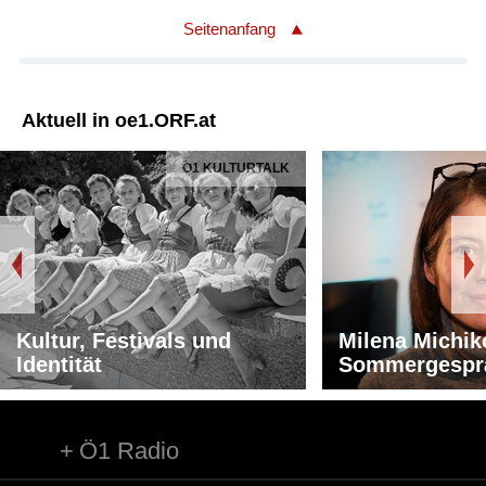
Seitenanfang
Aktuell in oe1.ORF.at
Ö1 KULTURTALK
Kultur, Festivals und
Milena Michik
Identität
Sommergespr
Ö1 Radio