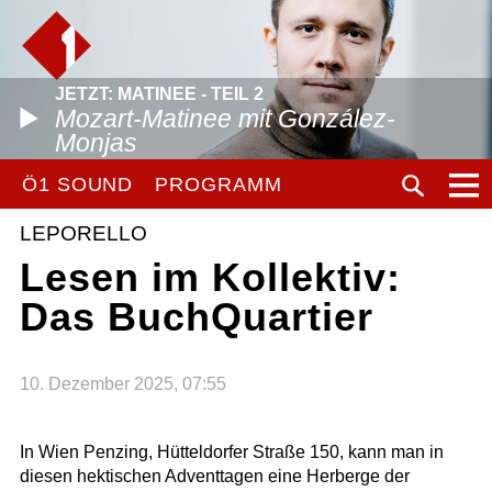
JETZT: MATINEE - TEIL 2
Mozart-Matinee mit González-
Monjas
Ö1 SOUND
PROGRAMM
LEPORELLO
Lesen im Kollektiv:
Das BuchQuartier
10. Dezember 2025, 07:55
In Wien Penzing, Hütteldorfer Straße 150, kann man in
diesen hektischen Adventtagen eine Herberge der